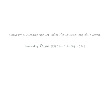
Copyright ©
2026
Kèo Nhà Cái - Điểm Đến Cá Cược Hàng Đầu's Ownd
.
Powered by
無料でホームページをつくろう
AmebaOwnd