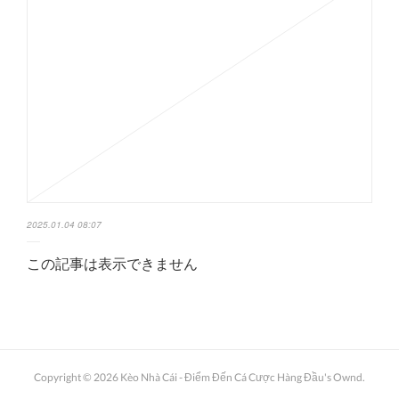
2025.01.04 08:07
この記事は表示できません
Copyright ©
2026
Kèo Nhà Cái - Điểm Đến Cá Cược Hàng Đầu's Ownd
.