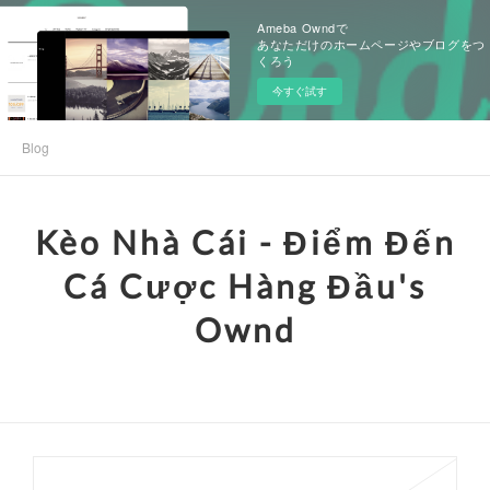
Ameba Owndで
あなただけのホームページやブログをつ
くろう
今すぐ試す
Blog
Kèo Nhà Cái - Điểm Đến
Cá Cược Hàng Đầu's
Ownd